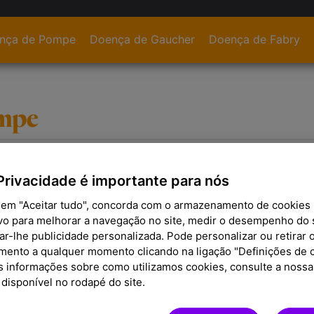
nça de Pompe
Doença de Gaucher
Doença de Fabry
Privacidade é importante para nós
r em "Aceitar tudo", concorda com o armazenamento de cookies
ça
ivo para melhorar a navegação no site, medir o desempenho do s
A
é uma doença rara e progressi
doença de Pompe
ar-lhe publicidade personalizada. Pode personalizar ou retirar 
experienciar fraqueza muscular e fadiga, entre outr
mento a qualquer momento clicando na ligação "Definições de c
poderá ter um impacto na sua vida social e profissio
s informações sobre como utilizamos cookies, consulte a nossa 
uma
 disponível no rodapé do site.
Assim, o doente de Pompe poderá ter uma