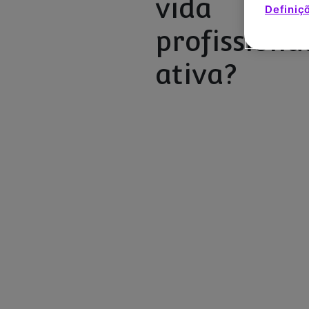
vida
Definiç
profissiona
ativa?