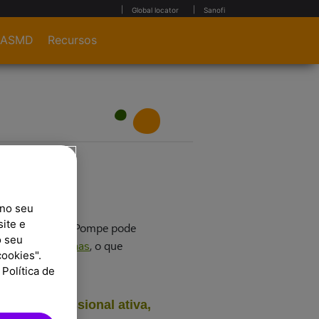
Global locator
Sanofi
ASMD
Recursos
 no seu
ite e
va. O doente de Pompe pode
o seu
os
, o que
sinais e sintomas
ookies".
nal.
Política de
 vida profissional ativa,