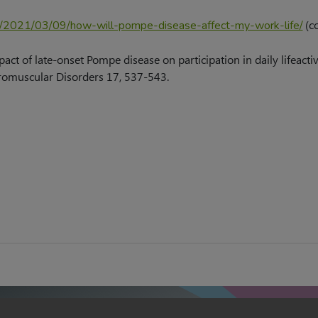
(c
/2021/03/09/how-will-pompe-disease-affect-my-work-life/
act of late-onset Pompe disease on participation in daily lifeactivi
omuscular Disorders 17, 537-543.