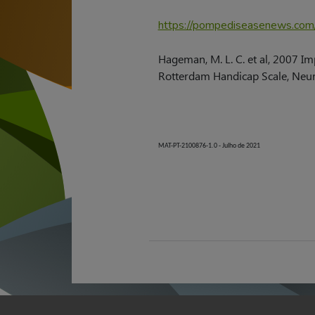
https://pompediseasenews.com
Hageman, M. L. C. et al, 2007 Imp
Rotterdam Handicap Scale, Neur
MAT-PT-2100876-1.0 - Julho de 2021